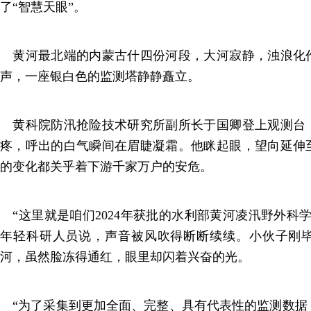
了“智慧天眼”。
黄河最北端的内蒙古什四份河段，大河寂静，浊浪化
声，一座银白色的监测塔静静矗立。
黄科院防汛抢险技术研究所副所长于国卿登上观测台
疼，呼出的白气瞬间在眉睫凝霜。他眯起眼，望向延伸
的变化都关乎着下游千家万户的安危。
“这里就是咱们2024年获批的水利部黄河凌汛野外科
年轻科研人员说，声音被风吹得断断续续。小伙子刚
河，虽然脸冻得通红，眼里却闪着兴奋的光。
“为了采集到更加全面、完整、具有代表性的监测数据