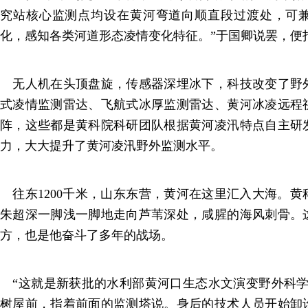
究站核心监测点均设在黄河弯道向顺直段过渡处，可
化，感知各类河道形态凌情变化特征。”于国卿说罢，便
无人机在头顶盘旋，传感器深埋冰下，科技改变了野
式凌情监测雷达、飞航式冰厚监测雷达、黄河冰凌远程
阵，这些都是黄科院科研团队根据黄河凌汛特点自主研
力，大大提升了黄河凌汛野外监测水平。
往东1200千米，山东东营，黄河在这里汇入大海。黄
朱超深一脚浅一脚地走向芦苇深处，咸腥的海风刺骨。
方，也是他奋斗了多年的战场。
“这就是新获批的水利部黄河口生态水文演变野外科学
树屋前，指着前面的监测塔说。身后的技术人员开始卸