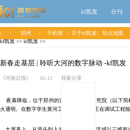
kf凯发
分刊
生
郑州
手机报
关于kf凯发
站点地图
kf凯发
>>
kf凯发
>>
新春走基层 | 聆听大河的数字脉动 -kf凯发
《河南日报》
02-12
我要分享
夜幕降临，位于郑州的黄河水利科学研究院（以下简称
火通明。在数字孪生黄河工场，工程师们正在调试工程
大屏幕上，从源头到入海口的整个黄河流域以三维形