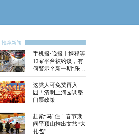
推荐新闻
手机报·晚报丨携程等
12家平台被约谈，有
何警示？新一期“乐享
河南”新春消费券来了
这类人可免费再入
园！清明上河园调整
门票政策
赶紧“马”住！春节期
间平顶山推出文旅“大
礼包”