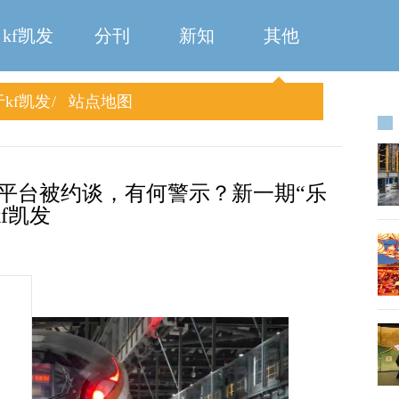
kf凯发
分刊
新知
其他
kf凯发
站点地图
家平台被约谈，有何警示？新一期“乐
f凯发