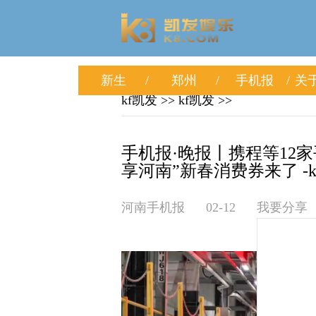
新生
郑州
手机报
关于
kf凯发
>>
kf凯发
>>
手机报·晚报丨携程等12
享河南”新春消费券来了 -k
河南手机报
02-12
我要分享