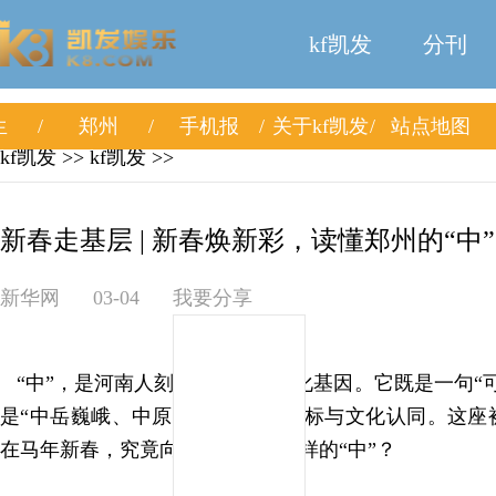
kf凯发
分刊
生
郑州
手机报
关于kf凯发
站点地图
kf凯发
>>
kf凯发
>>
新春走基层 | 新春焕新彩，读懂郑州的“中” 
新华网
03-04
我要分享
“中”，是河南人刻在骨子里的文化基因。它既是一句“
是“中岳巍峨、中原腹地”的地理坐标与文化认同。这座
在马年新春，究竟向人们展现了怎样的“中”？