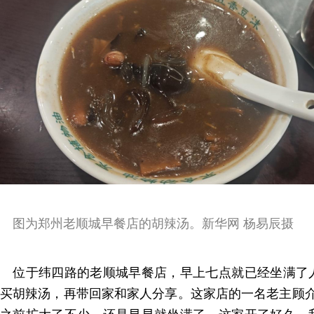
图为郑州老顺城早餐店的胡辣汤。新华网 杨易辰摄
位于纬四路的老顺城早餐店，早上七点就已经坐满了
买胡辣汤，再带回家和家人分享。这家店的一名老主顾介