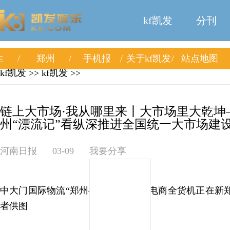
kf凯发
分刊
生
郑州
手机报
关于kf凯发
站点地图
kf凯发
>>
kf凯发
>>
链上大市场·我从哪里来丨大市场里大乾坤
州“漂流记”看纵深推进全国统一大市场建设的
河南日报
03-09
我要分享
中大门国际物流“郑州—马德里”跨境电商全货机正在新
者供图