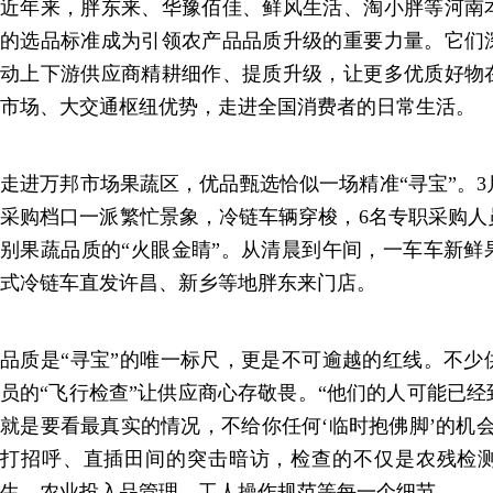
近年来，胖东来、华豫佰佳、鲜风生活、淘小胖等河南
的选品标准成为引领农产品品质升级的重要力量。它们
动上下游供应商精耕细作、提质升级，让更多优质好物
市场、大交通枢纽优势，走进全国消费者的日常生活。
走进万邦市场果蔬区，优品甄选恰似一场精准“寻宝”。3
采购档口一派繁忙景象，冷链车辆穿梭，6名专职采购人
别果蔬品质的“火眼金睛”。从清晨到午间，一车车新鲜
式冷链车直发许昌、新乡等地胖东来门店。
品质是“寻宝”的唯一标尺，更是不可逾越的红线。不少
员的“飞行检查”让供应商心存敬畏。“他们的人可能已
就是要看最真实的情况，不给你任何‘临时抱佛脚’的机
打招呼、直插田间的突击暗访，检查的不仅是农残检
生、农业投入品管理、工人操作规范等每一个细节。