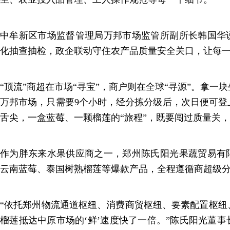
中牟新区市场监督管理局万邦市场监管所副所长韩国华
化抽查抽检，政企联动守住农产品质量安全关口，让每
“顶流”商超在市场“寻宝”，商户则在全球“寻源”。拿一
万邦市场，只需要9个小时，经分拣分级后，次日便可登
舌尖，一盒蓝莓、一颗榴莲的“旅程”，既要闯过质量关，
作为胖东来水果供应商之一，郑州陈氏阳光果蔬贸易有
云南蓝莓、泰国树熟榴莲等爆款产品，全程遵循商超级
“依托郑州物流通道枢纽、消费商贸枢纽、要素配置枢纽
榴莲抵达中原市场的‘鲜’速度快了一倍。”陈氏阳光董事