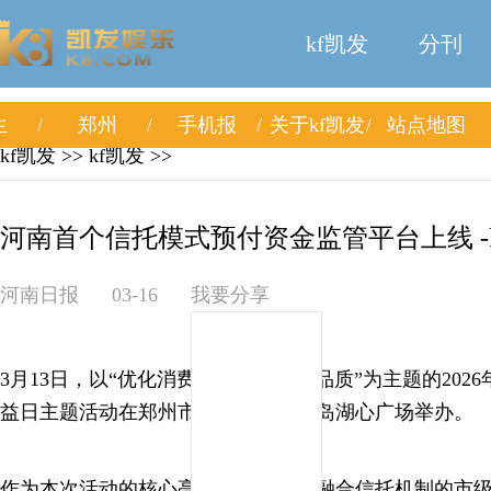
kf凯发
分刊
生
郑州
手机报
关于kf凯发
站点地图
kf凯发
>>
kf凯发
>>
河南首个信托模式预付资金监管平台上线 -
河南日报
03-16
我要分享
3月13日，以“优化消费环境提升消费品质”为主题的2026
益日主题活动在郑州市郑东新区金融岛湖心广场举办。
作为本次活动的核心亮点，全省首个融合信托机制的市