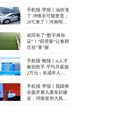
手机报·早报丨油价涨
了 冲锋衣可能更贵；
20℃来了！河南明起
大回暖
农田有了“数字身份
证”！“田管家”让春耕
尽在“掌”握
手机报·晚报丨ai人才
春招抢手 平均月薪超
2万元；未成年人网
游充值、直播打赏能
否退回？最高法发文
手机报·早报丨我国将
明确
全面开展儿童友好建
设；河南发布大风大
雾双预警