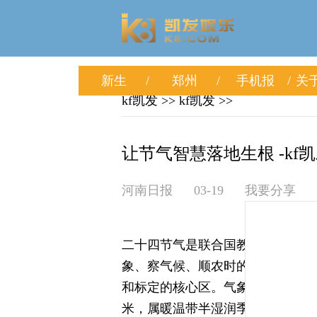
新生
郑州
手机报
关于
kf凯发
>>
kf凯发
>>
让节气智慧落地生根 -kf
河南日报
03-19
我要分享
二十四节气是联合国教科文组织认
象、察气候、顺农时的生存智慧。
和标定的核心区。气象部门监测数据
米，属暖温带半湿润季风气候，四