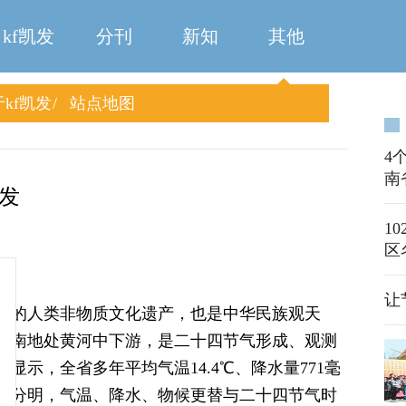
kf凯发
分刊
新知
其他
kf凯发
站点地图
4
南
凯发
1
区
让
定的人类非物质文化遗产，也是中华民族观天
河南地处黄河中下游，是二十四节气形成、观测
显示，全省多年平均气温14.4℃、降水量771毫
季分明，气温、降水、物候更替与二十四节气时