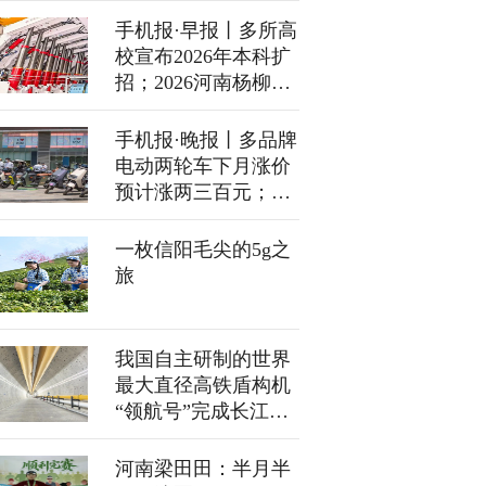
手机报·早报丨多所高
校宣布2026年本科扩
招；2026河南杨柳絮
飘飞预警地图出炉
手机报·晚报丨多品牌
电动两轮车下月涨价
预计涨两三百元；两
部门规范殡葬领域明
码标价
一枚信阳毛尖的5g之
旅
我国自主研制的世界
最大直径高铁盾构机
“领航号”完成长江水
下段施工任务 一次性
连续掘进11.18千米
河南梁田田：半月半