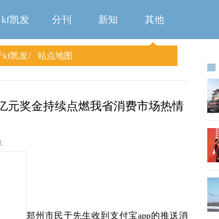
kf凯发
分刊
新知
其他
kf凯发
站点地图
超亿元奖金持续点燃我省消费市场热情
享
”近日，郑州市民于先生收到支付宝app的推送消