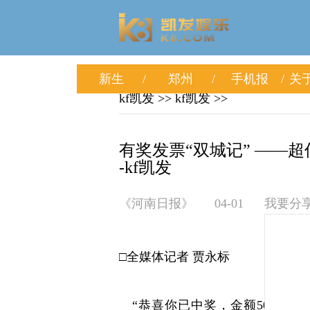
新生
郑州
手机报
关于
kf凯发
>>
kf凯发
>>
有奖发票“双城记” ——
-kf凯发
《河南日报》
04-01
我要分
□全媒体记者 贾永标
“恭喜你已中奖，金额500元！