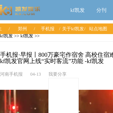
kf凯发
分刊
生
郑州
手机报
关于kf凯发
站点地图
kf凯发
>>
kf凯发
>>
手机报·早报丨800万豪宅作宿舍 高校住
kf凯发官网上线“实时客流”功能 -kf凯发
河南手机报
04-13
我要分享