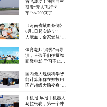
首飞成功！我国自主
研发“无人飞行卡
车”hh-200来了
《河南省献血条例》
6月1日起实施 让“一
人献血，全家受益”有
法可依
体育老师“跨界”当导
演，带孩子们拍摄舞
蹈微电影 学习不止于
课桌，不囿于校园
国内最大规模科学智
能计算集群在郑投用
国产超级大脑变身“科
研搭子”
手机报·早报丨机器人
马拉松赛，第一个冲