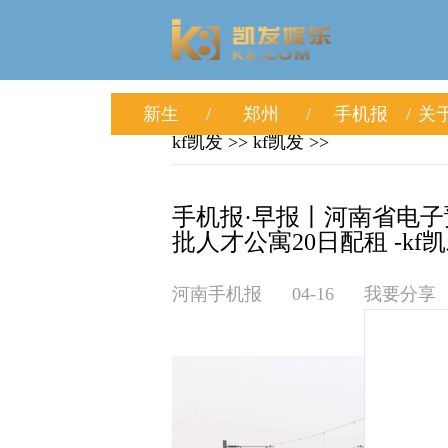
新生
郑州
手机报
关于
kf凯发
>>
kf凯发
>>
手机报·早报丨河南省电
批人才公寓20日配租 -kf
河南手机报
04-16
我要分享