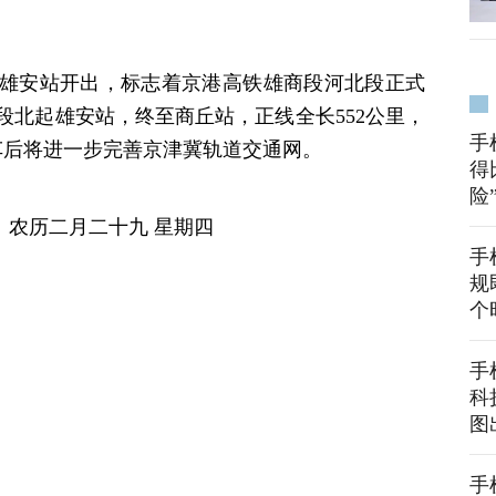
列车从雄安站开出，标志着京港高铁雄商段河北段正式
段北起雄安站，终至商丘站，正线全长552公里，
手
车后将进一步完善京津冀轨道交通网。
得
险
） 农历二月二十九 星期四
手
规
个
手
科
图
手