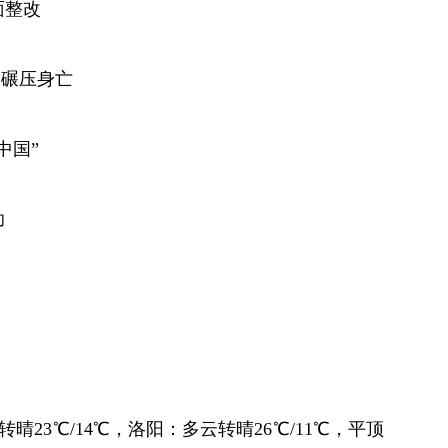
面整改
被碾压身亡
中国”
助
转晴23℃/14℃，洛阳：多云转晴26℃/11℃，平顶