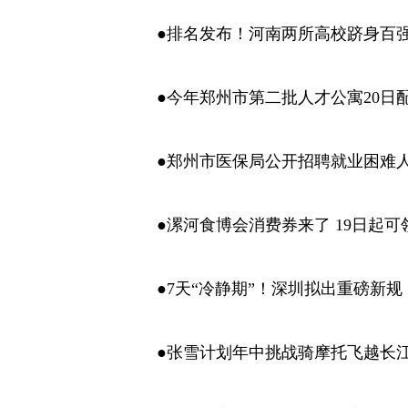
●排名发布！河南两所高校跻身百
●今年郑州市第二批人才公寓20日
●郑州市医保局公开招聘就业困难
●漯河食博会消费券来了 19日起可
●7天“冷静期”！深圳拟出重磅新规
●张雪计划年中挑战骑摩托飞越长