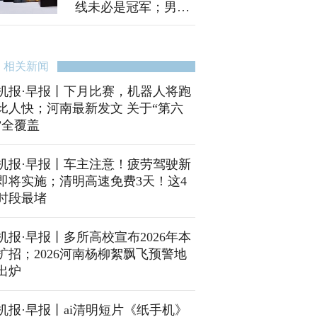
线未必是冠军；男子
得知儿子被欺凌猝死
在调解室？警方已介
入
相关新闻
机报·早报丨下月比赛，机器人将跑
比人快；河南最新发文 关于“第六
”全覆盖
机报·早报丨车主注意！疲劳驾驶新
即将实施；清明高速免费3天！这4
时段最堵
机报·早报丨多所高校宣布2026年本
扩招；2026河南杨柳絮飘飞预警地
出炉
机报·早报丨ai清明短片《纸手机》