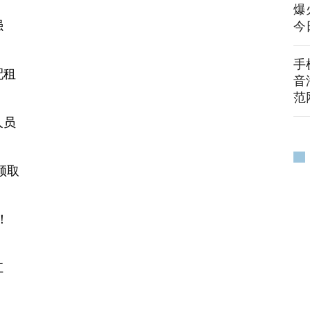
爆
强
今
手
配租
音
范
人员
领取
！
江