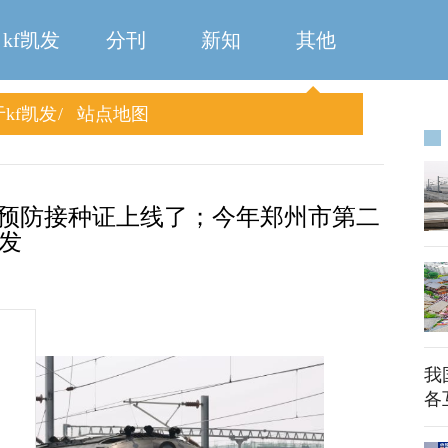
kf凯发
分刊
新知
其他
kf凯发
站点地图
子预防接种证上线了；今年郑州市第二
凯发
我
各