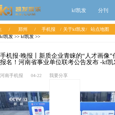
kf凯发
分刊
生
郑州
手机报
关于kf凯发
站点地图
kf凯发
>>
kf凯发
>>
手机报·晚报丨新质企业青睐的“人才画像”
报名！河南省事业单位联考公告发布 -kf凯
河南手机报
04-22
我要分享