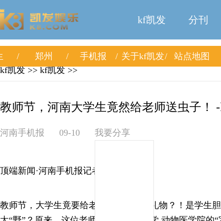
kf凯发
分刊
生
郑州
手机报
关于kf凯发
站点地图
kf凯发
>>
kf凯发
>>
教师节，河南大学生竟然给老师送虫子！ -
河南手机报
09-10
我要分享
顶端新闻·河南手机报记者 周玉筝
教师节，大学生竟要给老师送“虫子”当礼物？！是学生胆
太“野”？原来，这位老师是河南农业大学 动物医学院的