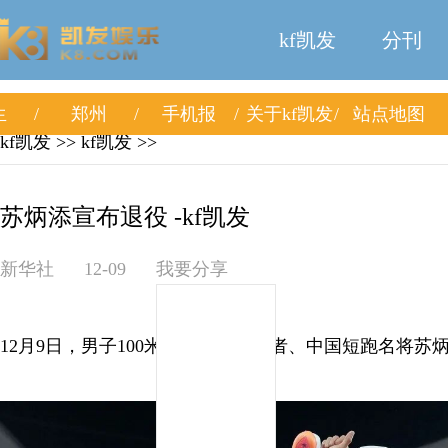
kf凯发
分刊
生
郑州
手机报
关于kf凯发
站点地图
kf凯发
>>
kf凯发
>>
苏炳添宣布退役 -kf凯发
新华社
12-09
我要分享
12月9日，男子100米亚洲纪录保持者、中国短跑名将苏