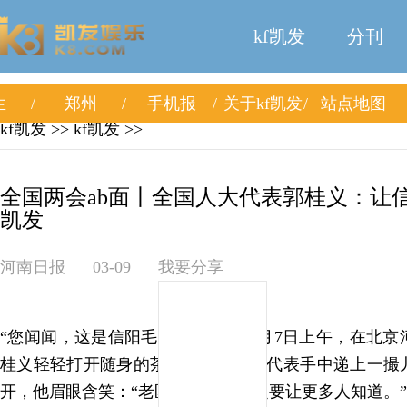
kf凯发
分刊
生
郑州
手机报
关于kf凯发
站点地图
kf凯发
>>
kf凯发
>>
全国两会ab面丨全国人大代表郭桂义：让信阳
凯发
河南日报
03-09
我要分享
“您闻闻，这是信阳毛尖的茶香。”3月7日上午，在北
桂义轻轻打开随身的茶叶罐，往身旁代表手中递上一撮
开，他眉眼含笑：“老区茶的好，一定要让更多人知道。”