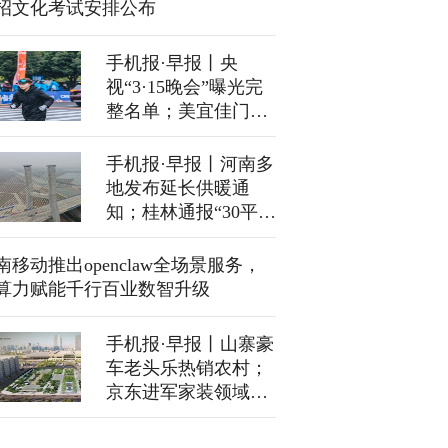
招文化考试安排公布
手机报·早报丨央
视“3·15晚会”曝光完
整名单；美宜佳门店
查获非法卷烟139.99
万支
手机报·早报丨河南多
地发布延长供暖通
知；桂林通报“30平店
面开出10家档口”
南移动推出openclaw全场景服务，
算力赋能千行百业数智升级
手机报·早报丨山寨豪
车老头乐热销农村；
京东进军家装领域，
通过自营模式入场