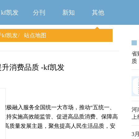
kf凯发
分刊
新知
其他
kf凯发
站点地图
省
质
升消费品质 -kf凯发
为积极融入服务全国统一大市场，推动“五统一、
河
，支持实施高效能监管、促进高品质消费、保障高
上
围绕高质量发展主题，聚焦提高人民生活品质，安
3
。