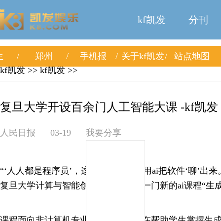
kf凯发
分刊
生
郑州
手机报
关于kf凯发
站点地图
kf凯发
>>
kf凯发
>>
复旦大学开设百余门人工智能大课 -kf凯发
人民日报
03-19
我要分享
“‘人人都是程序员’，这门课教你如何用ai把软件‘聊’出来
复旦大学计算与智能创新学院开设了一门新的ai课程“生
课程面向非计算机专业学生设计，旨在帮助学生掌握生