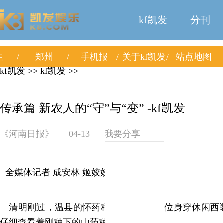
kf凯发
分刊
生
郑州
手机报
关于kf凯发
站点地图
kf凯发
>>
kf凯发
>>
传承篇 新农人的“守”与“变” -kf凯发
《河南日报》
04-13
我要分享
□全媒体记者 成安林 姬姣姣
清明刚过，温县的怀药种植基地里，一位身穿休闲西
仔细查看着刚种下的山药种苗。